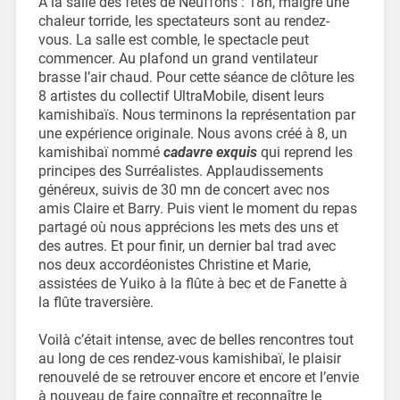
À la salle des fêtes de Neuffons : 18h, malgré une
chaleur torride, les spectateurs sont au rendez-
vous. La salle est comble, le spectacle peut
commencer. Au plafond un grand ventilateur
brasse l’air chaud. Pour cette séance de clôture les
8 artistes du collectif UltraMobile, disent leurs
kamishibaïs. Nous terminons la représentation par
une expérience originale. Nous avons créé à 8, un
kamishibaï nommé
cadavre exquis
qui reprend les
principes des Surréalistes. Applaudissements
généreux, suivis de 30 mn de concert avec nos
amis Claire et Barry. Puis vient le moment du repas
partagé où nous apprécions les mets des uns et
des autres. Et pour finir, un dernier bal trad avec
nos deux accordéonistes Christine et Marie,
assistées de Yuiko à la flûte à bec et de Fanette à
la flûte traversière.
Voilà c’était intense, avec de belles rencontres tout
au long de ces rendez-vous kamishibaï, le plaisir
renouvelé de se retrouver encore et encore et l’envie
à nouveau de faire connaître et reconnaître le