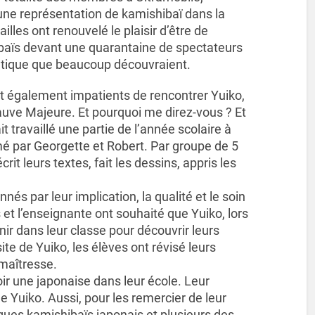
une représentation de kamishibaï dans la
illes ont renouvelé le plaisir d’être de
baïs devant une quarantaine de spectateurs
étique que beaucoup découvraient.
ent également impatients de rencontrer Yuiko,
Sauve Majeure. Et pourquoi me direz-vous ? Et
 travaillé une partie de l’année scolaire à
imé par Georgette et Robert. Par groupe de 5
écrit leurs textes, fait les dessins, appris les
és par leur implication, la qualité et le soin
 et l’enseignante ont souhaité que Yuiko, lors
ir dans leur classe pour découvrir leurs
te de Yuiko, les élèves ont révisé leurs
 maîtresse.
voir une japonaise dans leur école. Leur
 Yuiko. Aussi, pour les remercier de leur
elques kamishibaïs japonais et plusieurs des