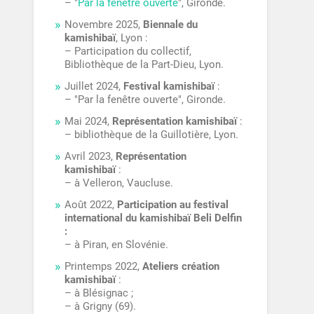
– "
Par la fenêtre ouverte
", Gironde.
Novembre 2025,
Biennale du
kamishibaï
, Lyon :
– Participation du collectif,
Bibliothèque de la Part-Dieu, Lyon.
Juillet 2024,
Festival kamishibaï
:
– "Par la fenêtre ouverte", Gironde.
Mai 2024,
Représentation kamishibaï
:
– bibliothèque de la Guillotière, Lyon.
Avril 2023,
Représentation
kamishibaï
:
– à Velleron, Vaucluse.
Août 2022,
Participation au festival
international du kamishibaï Beli Delfin
:
– à Piran, en Slovénie.
Printemps 2022,
Ateliers création
kamishibaï
:
– à Blésignac ;
– à Grigny (69).