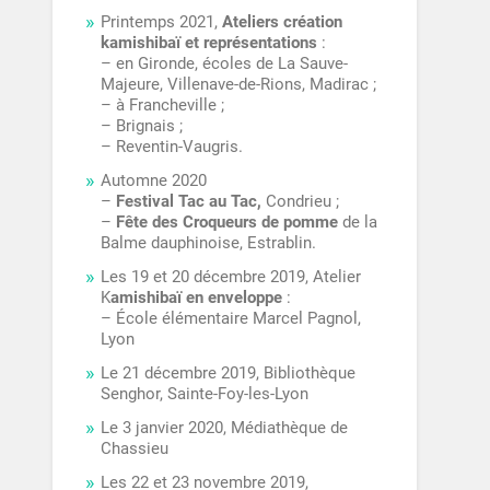
Printemps 2021,
Ateliers création
kamishibaï et représentations
:
– en Gironde, écoles de La Sauve-
Majeure, Villenave-de-Rions, Madirac ;
– à Francheville ;
– Brignais ;
– Reventin-Vaugris.
Automne 2020
–
Festival Tac au Tac,
Condrieu ;
–
Fête des Croqueurs de pomme
de la
Balme dauphinoise, Estrablin.
Les 19 et 20 décembre 2019, Atelier
K
amishibaï en enveloppe
:
– École élémentaire Marcel Pagnol,
Lyon
Le 21 décembre 2019, Bibliothèque
Senghor, Sainte-Foy-les-Lyon
Le 3 janvier 2020, Médiathèque de
Chassieu
Les 22 et 23 novembre 2019,